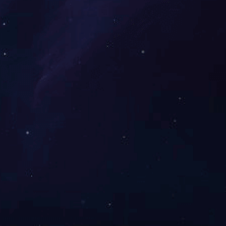
济南华体会(中国)建筑机械设备租赁有限公司
联系人：张经理
联系方式：13064077667