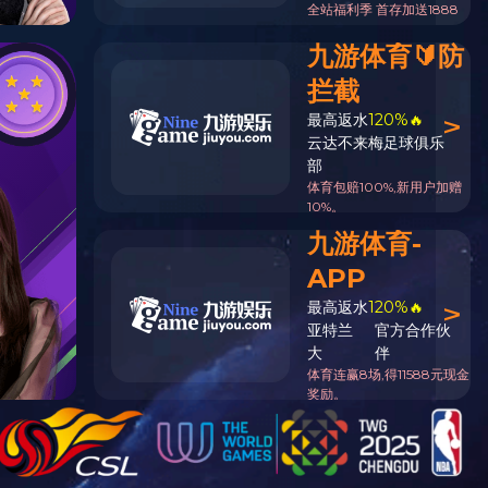
当前位置 :
主页
华体会(中国)
>>
务
司