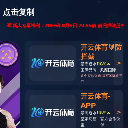
留言反馈
华体会(中国)