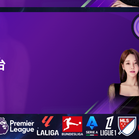
施工现场
打印此页
关闭
更新时间：20/09/11 11:00:09 【
】 【
上一条：没有了
施工现场
下一条：
相关图片
工现场