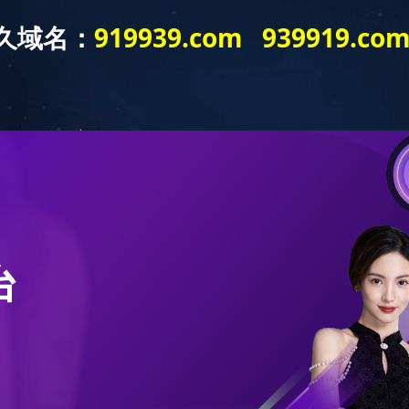
！
公司简介
施工现场
新闻资讯